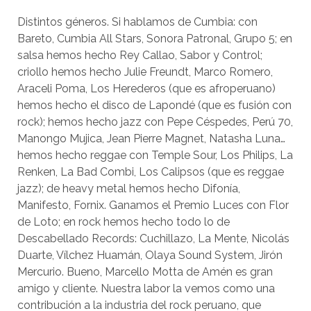
Distintos géneros. Si hablamos de Cumbia: con
Bareto, Cumbia All Stars, Sonora Patronal, Grupo 5; en
salsa hemos hecho Rey Callao, Sabor y Control;
criollo hemos hecho Julie Freundt, Marco Romero,
Araceli Poma, Los Herederos (que es afroperuano)
hemos hecho el disco de Lapondé (que es fusión con
rock); hemos hecho jazz con Pepe Céspedes, Perú 70,
Manongo Mujica, Jean Pierre Magnet, Natasha Luna…
hemos hecho reggae con Temple Sour, Los Philips, La
Renken, La Bad Combi, Los Calipsos (que es reggae
jazz); de heavy metal hemos hecho Difonía,
Manifesto, Fornix. Ganamos el Premio Luces con Flor
de Loto; en rock hemos hecho todo lo de
Descabellado Records: Cuchillazo, La Mente, Nicolás
Duarte, Vílchez Huamán, Olaya Sound System, Jirón
Mercurio. Bueno, Marcello Motta de Amén es gran
amigo y cliente. Nuestra labor la vemos como una
contribución a la industria del rock peruano, que