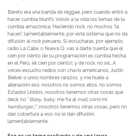
Bareto era una banda de reggae, pero cuando entró a
hacer cumbia triunfó. Volvió a la vida los temas de la
cumbia amazónica. Haciendo rock, no muchos “la
hacen”, lamentablemente, por este sistema que no da
difusión al rock peruano. Si escucharas, por ejemplo,
radio La Calle, o Nueva Q, vas a darte cuenta que el
cien por ciento de su programación es cumbia hecha
en el Perú, ¡el cien por ciento!, y de rock, no sé… A
veces escucho radios con
charts
americanos, Justin
Bieber, o unos nombres rarazos, y me huele a
alienación eso, nosotros no somos ellos, no somos
Estados Unidos, nosotros tenemos otras cosas qué
decir, no: “
Baby
,
baby
, me fui al
mall
, comí mi
hamburger
…”; nosotros tenemos otras cosas, pero no
dan cobertura a eso, no le dan difusión,
lamentablemente.
Ese es un tema profundo y de una larga