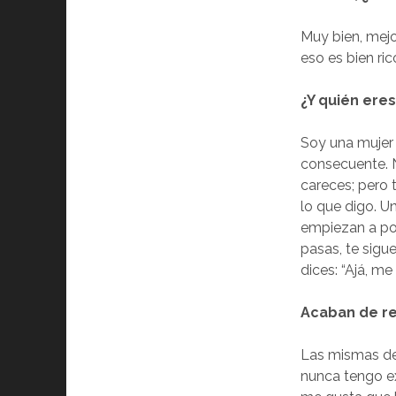
Muy bien, mej
eso es bien ric
¿Y quién eres
Soy una mujer 
consecuente. 
careces; pero 
lo que digo. U
empiezan a pon
pasas, te sigu
dices: “Ajá, me
Acaban de r
Las mismas de 
nunca tengo ex