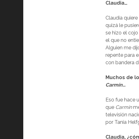
Claudia…
Claudia quiere 
quizá le pusier
se hizo el cojo
el que no enti
Alguien me dij
repente para e
con bandera de 
Muchos de lo
Carmín…
Eso fue hace u
que
Carmín
me 
televisión nac
por Tania Helf
Claudia, ¿có