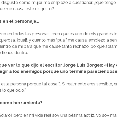
disgusto como mujer, me empiezo a cuestionar: ¿qué tengo 
que me causa este disgusto?
 en el personaje…
co en todas las personas, creo que es uno de mis grandes l
asquerosa, ¡puaj!, y cuanto más “puaj” me causa, empiezo a sen
 dentro de mí para que me cause tanto rechazo, porque sola
 tienes dentro.
ue ver lo que dijo el escritor Jorge Luis Borges: «Hay
legir a los enemigos porque uno termina pareciéndose
a esta persona porque tal cosa!”… Si realmente eres sensible,
s lo que odio?
o como herramienta?
¡claro!, pero en mi vida real soy una pésima actriz, yo soy ma