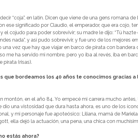
decir “coja”, en latín. Dicen que viene de una gens romana de 
on ese significado por Claudio, el emperador, que era cojo, te
 y el cojudo para poder sobrevivir; su madre le dijo: “Tú hazte 
endes nada”, y así pudo sobrevivir, y fue uno de los mejores 
o una vez que hay que viajar en barco de pirata con bandera 
so me ha servido mi nombre, pero yo iba al revés, iba en bar
pirata (risas).
s que bordeamos los 40 años te conocimos gracias a 
n montón, en el año 84. Yo empecé mi carrera mucho antes, 
dio una vistosidad que dura hasta ahora, es uno de los ícon
ional, y mi personaje fue apoteósico: Liliana, mamá de Mariela
gott, ella dejó la actuación, una pena, una chica con muchísim
mo estás ahora?