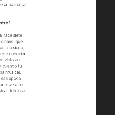
uerer aparentar
atro?
a hace siete
rdinario, que
 a la sierra;
no me conocían,
an visto 20
y, cuando tú
dia musical,
en esa época
lano; pero mi
ical deliciosa