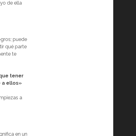
yo de ella
ogros; puede
tir qué parte
mente te
 que tener
 a ellos»
 empiezas a
gnífica en un