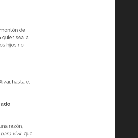
n montón de
 quien sea, a
os hijos no
ivar, hasta el
cado
una razón,
para vivir
, que