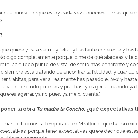
or que nunca, porque estoy cada vez conociendo más quién s
o.
?
que quiere y va a ser muy feliz… y bastante coherente y bast
No digo completamente porque, dime de qué alardeas y te d
trato, bajo todo punto de vista, de ser lo más coherente y c
no siempre está tratando de encontrar la felicidad, y cuando 
er trabitas, para ver si realmente has pasado el
test
, y hasta
e la vida poniendo pruebas y pruebas; y es genial, cuando ya 
 quieres agarrar, ya no pues, ya me di cuenta”.
eponer la obra
Tu madre la Concho
, ¿qué expectativas t
cuando hicimos la temporada en Miraflores, que fue un éxito 
pectativas, porque tener expectativas quiere decir que está