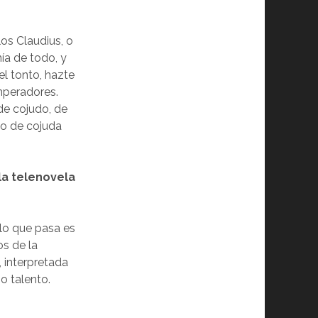
los Claudius, o
nía de todo, y
el tonto, hazte
emperadores.
de cojudo, de
co de cojuda
la telenovela
lo que pasa es
os de la
, interpretada
o talento.