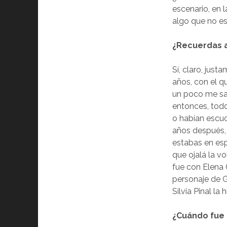
escenario, en 
algo que no es
¿Recuerdas a
Sí, claro, just
años, con el q
un poco me sac
entonces, todo
o habían escu
años después,
estabas en es
que ojalá la v
fue con Elena 
personaje de G
Silvia Pinal la 
¿Cuándo fue 