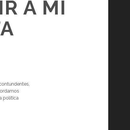
R A MI
TA
 contundentes,
abordamos
a política