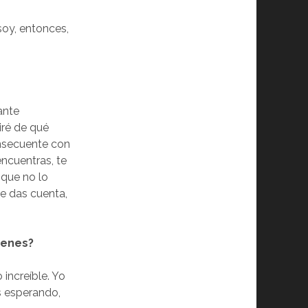
oy, entonces,
ante
iré de qué
onsecuente con
encuentras, te
 que no lo
te das cuenta,
ienes?
increíble. Yo
s esperando,