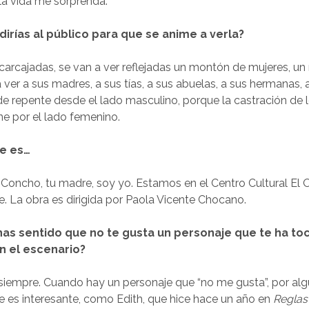
la vida me sorprenda.
dirías al público para que se anime a verla?
a carcajadas, se van a ver reflejadas un montón de mujeres, u
ver a sus madres, a sus tías, a sus abuelas, a sus hermanas, a
e repente desde el lado masculino, porque la castración de l
e por el lado femenino.
je es…
Concho, tu madre, soy yo. Estamos en el Centro Cultural El Ol
e. La obra es dirigida por Paola Vicente Chocano.
has sentido que no te gusta un personaje que te ha to
n el escenario?
siempre. Cuando hay un personaje que “no me gusta”, por alg
e es interesante, como Edith, que hice hace un año en
Reglas 