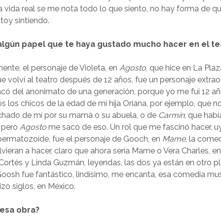
la vida real se me nota todo lo que siento, no hay forma de q
toy sintiendo.
lgún papel que te haya gustado mucho hacer en el te
amente, el personaje de Violeta, en
Agosto
, que hice en La Plaz
ue volví al teatro después de 12 años, fue un personaje extrao
ó del anonimato de una generación, porque yo me fui 12 años
s los chicos de la edad de mi hija Oriana, por ejemplo, que 
chado de mí por su mamá o su abuela, o de
Carmín
, que habí
 pero
Agosto
me sacó de eso. Un rol que me fascinó hacer, u
permatozoide, fue el personaje de Gooch, en
Mame
, la come
olvieran a hacer, claro que ahora sería Mame o Vera Charles, 
Cortés y Linda Guzmán, leyendas, las dos ya están en otro p
oosh fue fantástico, lindísimo, me encanta, esa comedia mus
hizo siglos, en México.
esa obra?