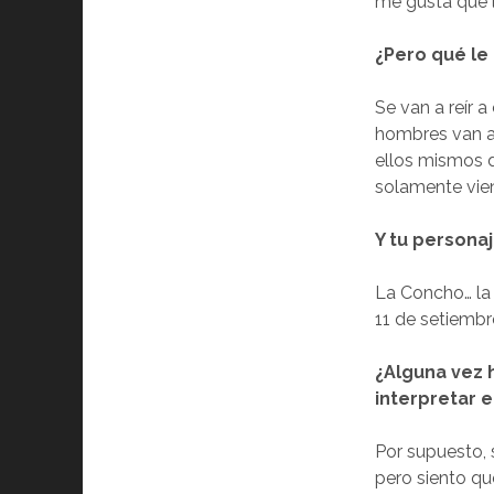
me gusta que 
¿Pero qué le 
Se van a reír 
hombres van a 
ellos mismos d
solamente vien
Y tu persona
La Concho… la 
11 de setiembr
¿Alguna vez 
interpretar e
Por supuesto, 
pero siento qu