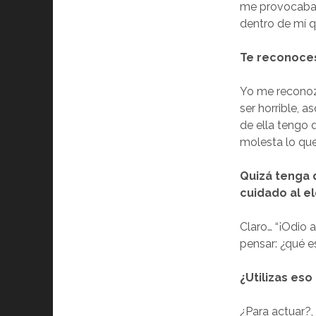
me provocaba 
dentro de mí 
Te reconoces
Yo me reconoz
ser horrible, 
de ella tengo
molesta lo que
Quizá tenga q
cuidado al e
Claro… “¡Odio 
pensar: ¿qué e
¿Utilizas es
¿Para actuar?, 