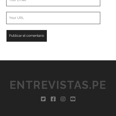
Email
Your
Website
URL
ENTREVISTAS.PE
twitter
facebook
instagram
youtube