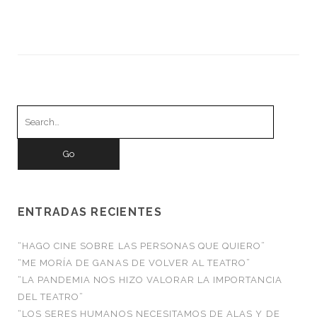
Search
for:
ENTRADAS RECIENTES
“HAGO CINE SOBRE LAS PERSONAS QUE QUIERO”
“ME MORÍA DE GANAS DE VOLVER AL TEATRO”
“LA PANDEMIA NOS HIZO VALORAR LA IMPORTANCIA
DEL TEATRO”
“LOS SERES HUMANOS NECESITAMOS DE ALAS Y DE