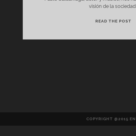
visión de la sociedad
P
READ THE POST
S
«
C
N
E
U
S
COPYRIGHT @2015 EN