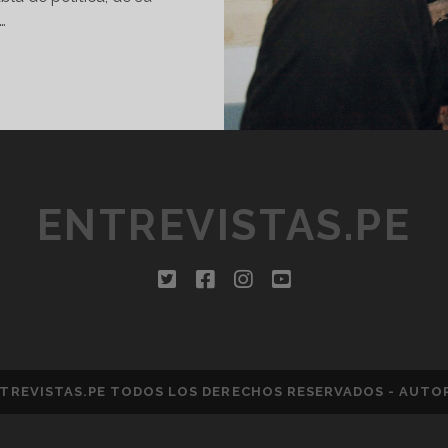
…
ABLO
ALDARRIAGA:
EL
HÉ
O
S
ENTREVISTAS.PE
N
TICKER”
twitter
facebook
instagram
youtube
TREVISTAS.PE TODOS LOS DERECHOS RESERVADOS - AUTO