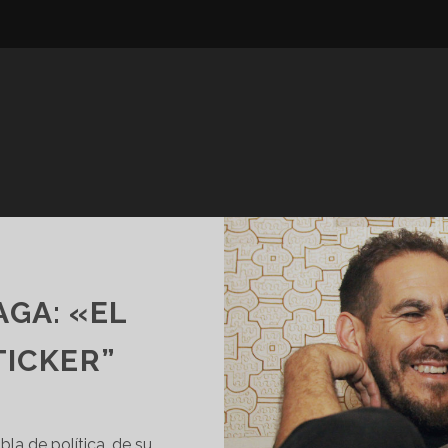
GA: «EL
TICKER”
bla de política, de su