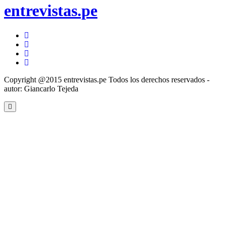
SON
entrevistas.pe
LA
RESISTENCIA
DEL
twitter
CINE
facebook
INDEPENDIENTE”
instagram
youtube
Copyright @2015 entrevistas.pe Todos los derechos reservados -
autor: Giancarlo Tejeda