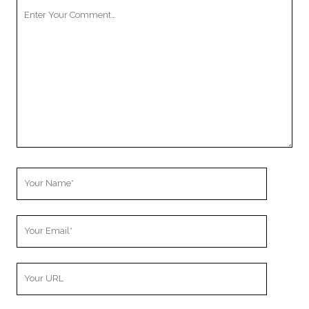
Your
Comment
Your
Name
Your
Email
Your
Website
URL