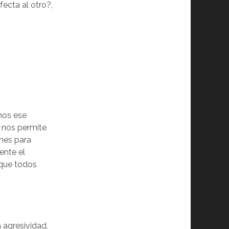
fecta al otro?,
mos ese
l nos permite
ones para
ente el
 que todos
a agresividad,