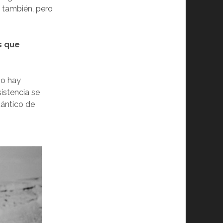
o también, pero
s que
no hay
istencia se
uántico de