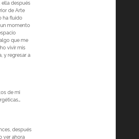
a ella después
ior de Arte
 ha fluido
n un momento
espacio
 algo que me
o vivir mis
 y regresar a
tos de mi
ergéticas…
onces, después
o ver ahora