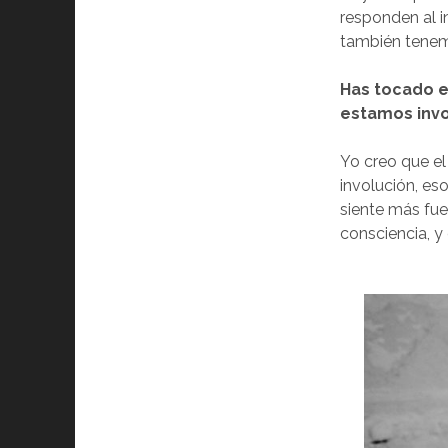
responden al i
también tenem
Has tocado e
estamos inv
Yo creo que el
involución, es
siente más fue
consciencia, 