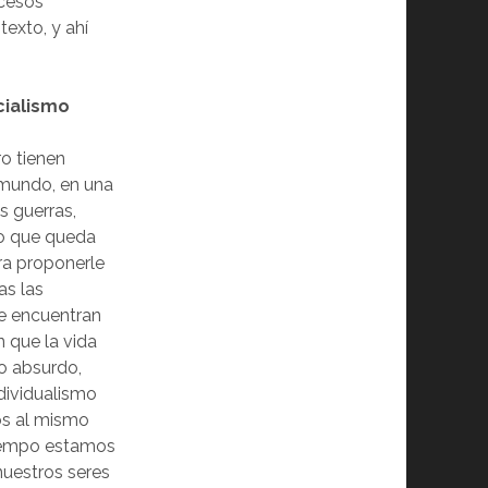
ocesos
texto, y ahí
cialismo
ro tienen
e mundo, en una
s guerras,
co que queda
ara proponerle
as las
se encuentran
 que la vida
lo absurdo,
dividualismo
os al mismo
tiempo estamos
uestros seres