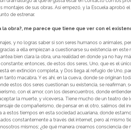
s un dramaturgo al que le gusta estar en contacto con los pr
os montajes de sus obras. Así empezó, y la Escuela aprobó el 
unto de estrenar.
a la obra?, me parece que tiene que ver con el existen
ajes, y no logras saber si son seres humanos o animales, pe
 gracias a ella empiezan a cuestionarse su existencia en est
lantea bien clara la obra, una realidad en donde ya no hay má
 constante; entonces, de estos dos seres, Uno, que es el úni
 está en extinción completa, y Dos llega al refugio de Uno, p
un tanto macabra. Y es ahí, en la cueva, donde se originan tod
onde estos dos seres cuestionan su existencia, se reafirman, 
rismo, con el amor, con los desencuentros, donde entienden
 aceptar la muerte, y viceversa. Tiene mucho de un teatro de 
nsaje de compañerismo, de pensar en el otro, salirnos del in
za a estos tiempos en esta sociedad acuariana, donde estam
ados constantemente a través del internet, pero al mismo 
 nosotros mismos; ¿de qué manera creamos consciencia de n