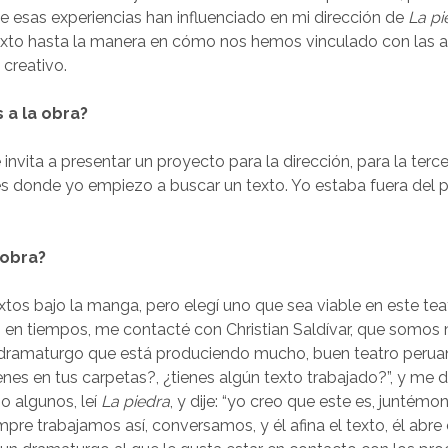
 esas experiencias han influenciado en mi dirección de
La pi
exto hasta la manera en cómo nos hemos vinculado con las a
 creativo.
 a la obra?
invita a presentar un proyecto para la dirección, para la ter
 es donde yo empiezo a buscar un texto. Yo estaba fuera del p
 obra?
extos bajo la manga, pero elegí uno que sea viable en este tea
 en tiempos, me contacté con Christian Saldívar, que somos
n dramaturgo que está produciendo mucho, buen teatro perua
tienes en tus carpetas?, ¿tienes algún texto trabajado?”, y me di
io algunos, leí
La piedra
, y dije: “yo creo que este es, juntémo
empre trabajamos así, conversamos, y él afina el texto, él abre