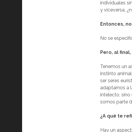
individuales s
y viceversa, ¿
Entonces, no
No se especifi
Pero, al fin
Tenemos un asp
instinto anima
ser seres eurí
adaptarnos a l
intelecto, sin
somos parte de
¿A qué te ref
Hay un aspecto