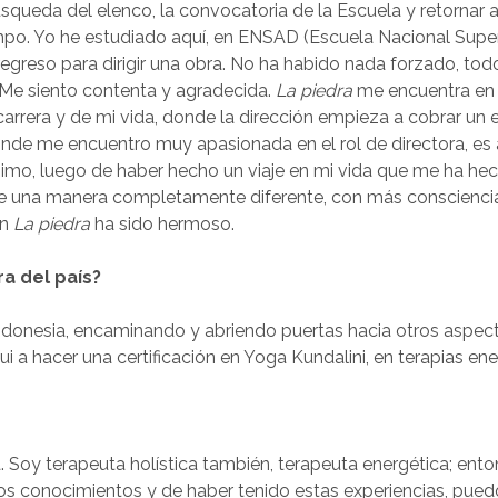
búsqueda del elenco, la convocatoria de la Escuela y retornar 
po. Yo he estudiado aquí, en ENSAD (Escuela Nacional Super
regreso para dirigir una obra. No ha habido nada forzado, todo
 Me siento contenta y agradecida.
La piedra
me encuentra e
carrera y de mi vida, donde la dirección empieza a cobrar un 
nde me encuentro muy apasionada en el rol de directora, es
mo, luego de haber hecho un viaje en mi vida que me ha hech
e una manera completamente diferente, con más consciencia,
on
La piedra
ha sido hermoso.
ra del país?
Indonesia, encaminando y abriendo puertas hacia otros aspec
ui a hacer una certificación en Yoga Kundalini, en terapias en
. Soy terapeuta holística también, terapeuta energética; ent
tos conocimientos y de haber tenido estas experiencias, pued