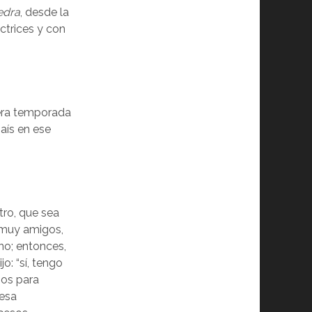
edra
, desde la
ctrices y con
cera temporada
aís en ese
tro, que sea
 muy amigos,
no; entonces,
jo: “sí, tengo
nos para
 esa