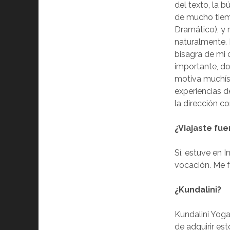
del texto, la 
de mucho tiem
Dramático), y 
naturalmente.
bisagra de mi 
importante, do
motiva muchísi
experiencias d
la dirección c
¿Viajaste fue
Sí, estuve en 
vocación. Me f
¿Kundalini?
Kundalini Yoga
de adquirir es