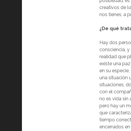
posibilidad, e
creativos de l
nos tienes, a p
¿De qué trat
Hay dos person
consciencia, y
realidad que p
existe una paz
en su especie,
una situación 
situaciones, d
con el compañe
no es vida sin
pero hay un me
que caracteri
tiempo conect
encerrados en