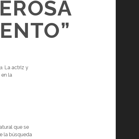
DEROSA
IENTO”
a
. La actriz y
 en la
atural que se
de la búsqueda