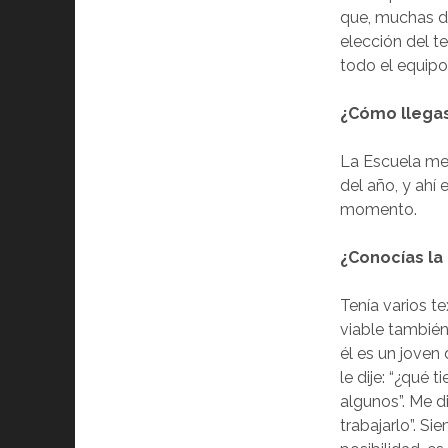
que, muchas de
elección del t
todo el equipo
¿Cómo llegas
La Escuela me 
del año, y ahí
momento.
¿Conocías la
Tenía varios t
viable también
él es un jove
le dije: “¿qué 
algunos”. Me d
trabajarlo”. Si