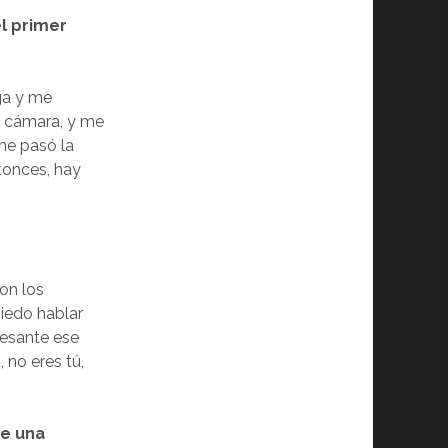
l primer
ga y me
na cámara, y me
me pasó la
tonces, hay
con los
iedo hablar
resante ese
 no eres tú,
se una