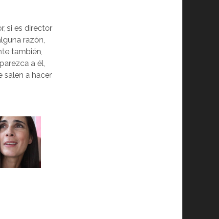
 si es director
alguna razón,
nte también,
parezca a él,
e salen a hacer