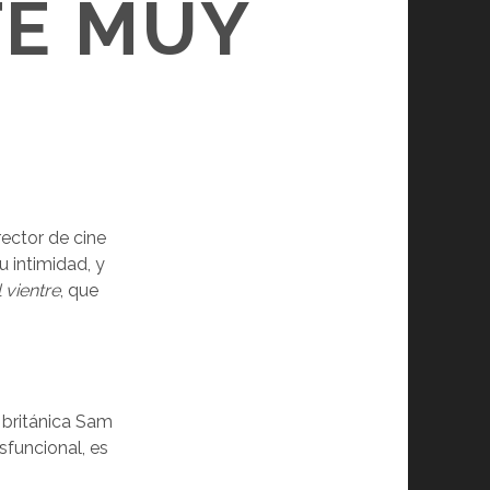
TE MUY
rector de cine
u intimidad, y
l vientre
, que
a británica Sam
sfuncional, es