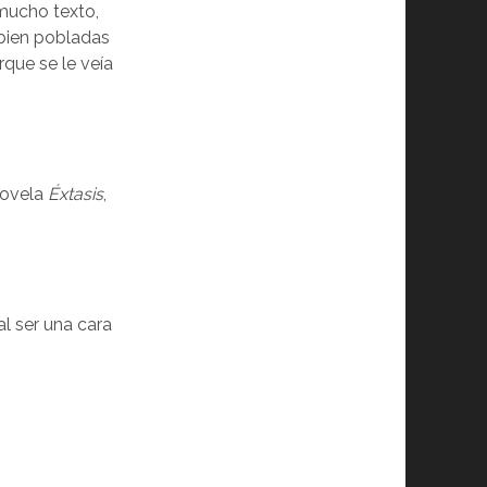
 mucho texto,
 bien pobladas
rque se le veía
enovela
Éxtasis
,
al ser una cara