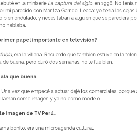
debuté en la miniserie
La captura del siglo
, en 1996. No tenía
r mi parecido con Maritza Garrido-Lecca: yo tenía las cejas
ito bien ondulado, y necesitaban a alguien que se pareciera po
 no hablaba.
 primer papel importante en televisión?
iabla
, era la villana. Recuerdo que también estuve en la tel
 de buena, pero duró dos semanas, no le fue bien.
mala que buena…
ja… Una vez que empecé a actuar dejé los comerciales, porque 
e llaman como imagen y ya no como modelo.
te imagen de TV Perú…
ama bonito, era una microagenda cultural.