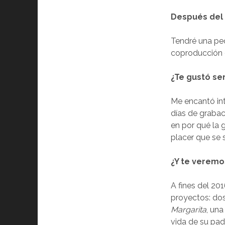
Después del
Tendré una peq
coproducción d
¿Te gustó ser
Me encantó int
días de graba
en por qué la 
placer que se 
¿Y te veremo
A fines del 20
proyectos: dos 
Margarita
, una
vida de su pad