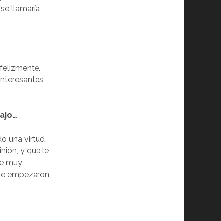
 se llamaría
felizmente.
nteresantes,
bajo…
do una virtud
ión, y que le
se muy
 me empezaron