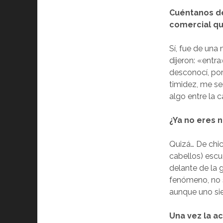
Cuéntanos d
comercial qu
Sí, fue de una 
dijeron: «entr
desconocí, por
timidez, me se
algo entre la 
¿Ya no eres 
Quizá… De chic
cabellos) escu
delante de la 
fenómeno, no s
aunque uno si
Una vez la a