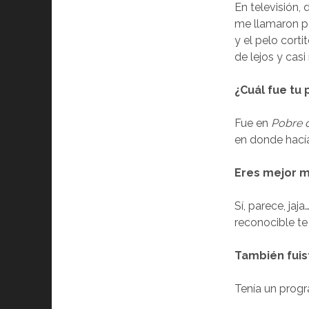
En televisión, 
me llamaron po
y el pelo cort
de lejos y casi
¿Cuál fue tu
Fue en
Pobre d
en donde hacía
Eres mejor 
Sí, parece, ja
reconocible t
También fuis
Tenía un progr