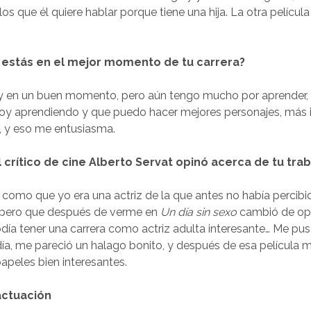
os que él quiere hablar porque tiene una hija. La otra película
 estás en el mejor momento de tu carrera?
y en un buen momento, pero aún tengo mucho por aprender, 
oy aprendiendo y que puedo hacer mejores personajes, más i
, y eso me entusiasma.
 crítico de cine Alberto Servat opinó acerca de tu tra
sí como que yo era una actriz de la que antes no había percibi
, pero que después de verme en
Un día sin sexo
cambió de opin
día tener una carrera como actriz adulta interesante… Me pu
día, me pareció un halago bonito, y después de esa película
papeles bien interesantes.
 actuación