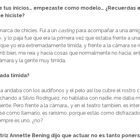
e tus inicios… empezaste como modelo… ¿Recuerdas e
e hiciste?
marca de chicles. Fui a un
casting
para acompañar a una ami
a», y lo paja fue que era la primera vez que estaba frente a u
que yo era extremadamente tímida, y frente a la cámara se 
ntí bien, me reía y hacía cosas que normalmente no hacía; en
cámara y la gente muy tímida.
nada tímida?
a andaba con los audífonos y el pelo así (se cubre el rostro 
chando a Silvio Rodríguez, no hablaba con nadie, me daba m
gente. Pero frente a la cámara… y en el teatro también, es inte
é cómo llamarlo, es rarísimo, porque estás como disfrazado,
empre es uno, ¿no?
ctriz Annette Bening dijo que actuar no es tanto poner