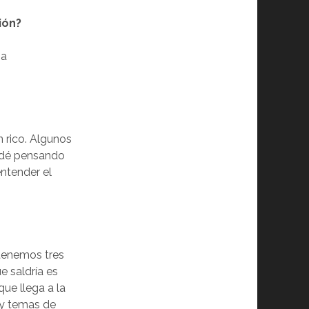
ión?
na
n rico. Algunos
uedé pensando
entender el
 tenemos tres
e saldría es
que llega a la
ay temas de