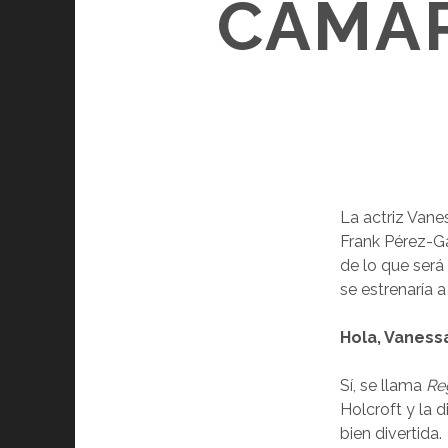
CÁMAR
La actriz Vane
Frank Pérez-Ga
de lo que será
se estrenaría a
Hola, Vaness
Sí, se llama
Reg
Holcroft y la 
bien divertida.