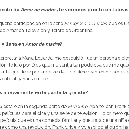
 éxito de
Amor de madre
¿te veremos pronto en televis
ueña participación en la serie
El regreso de Lucas
, que es u
e América Televisión y Telefé de Argentina.
 villana en
Amor de madre
?
erpretar a María Eduarda, me desquició, fue un personaje bie
ción, te juro por Dios que me sentía tan poderosa que me q
gente que tiene poder de verdad lo quiere mantener, puedes 
siente al ganar siempre.
s nuevamente en la pantalla grande?
16 estaré en la segunda parte de
El vientre
. Aparte, con Frank
películas para el cine y una serie de televisión. Lo primero qu
 película que es una comedia familiar y que trata de una niña 
re como una revolución. Frank dirige y yo escribo el guión; h